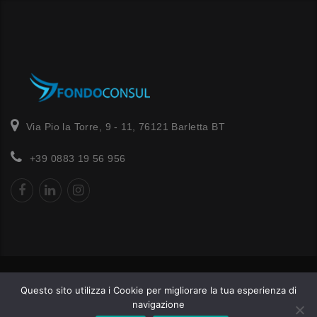
Via Pio la Torre, 9 - 11, 76121 Barletta BT
+39 0883 19 56 956
Fondoconsul Srl© - Start up Innovativa P.IVA:
Questo sito utilizza i Cookie per migliorare la tua esperienza di
09013220729 è un marchio di proprietà di FC DIGITAL
navigazione